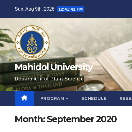
Skip
Sun. Aug 9th, 2026
12:41:42 PM
to
content
Mahidol University
Department of Plant Science
PROGRAM
SCHEDULE
RES
Month:
September 2020