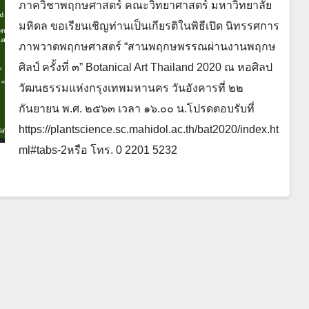
ภาควิชาพฤกษศาสตร์ คณะวิทยาศาสตร์ มหาวิทยาลัย
มหิดล ขอเรียนเชิญท่านเป็นเกียรติในพิธีเปิด นิทรรศการ
ภาพวาดพฤกษศาสตร์ “สานพฤกษพรรณผ่านงานพฤกษ
ศิลป์ ครั้งที่ ๓” Botanical Art Thailand 2020 ณ หอศิลป
วัฒนธรรมแห่งกรุงเทพมหานคร วันอังคารที่ ๒๒
กันยายน พ.ศ. ๒๕๖๓ เวลา ๑๖.๐๐ น.โปรดตอบรับที่
https://plantscience.sc.mahidol.ac.th/bat2020/index.ht
ml#tabs-2หรือ โทร. 0 2201 5232