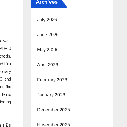
Archives
July 2026
June 2026
n well
 PR-10
May 2026
thods.
ed Pru
April 2026
ionary
23 and
February 2026
s like
oteins
January 2026
inding
December 2025
November 2025
บุชนิด