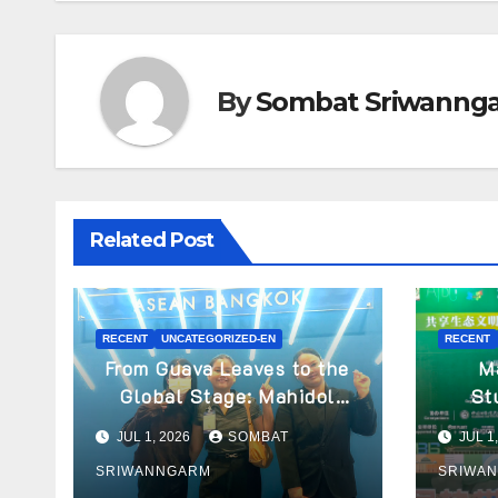
By
Sombat Sriwanng
Related Post
RECENT
UNCATEGORIZED-EN
RECENT
From Guava Leaves to the
M
Global Stage: Mahidol
St
University Students
Prese
JUL 1, 2026
SOMBAT
JUL 1
Present Innovative
2026
SRIWANNGARM
SRIWA
Wellness Business