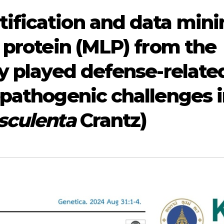
ification and data mini
 protein (MLP) from the
ly played defense-relate
opathogenic challenges 
sculenta
Crantz)