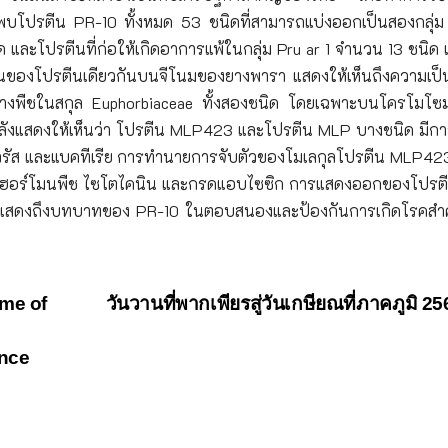
พบโปรตีน PR-10 ทั้งหมด 53 ชนิดที่สามารถแบ่งออกเป็นสองกลุ่ม 
และโปรตีนที่ก่อให้เกิดอาการแพ้ในกลุ่ม Pru ar 1 จำนวน 13 ชนิด 
ีนของโปรตีนเดียวกันบนจีโนมของยางพารา แสดงให้เห็นถึงความเป็
างพืชในสกุล Euphorbiaceae ทั้งสองชนิด โดยเฉพาะบนโครโมโซมท
ังแสดงให้เห็นว่า โปรตีน MLP423 และโปรตีน MLP บางชนิด มีก
ไวรัส และแบคทีเรีย การทำนายการจับตัวของโมเลกุลโปรตีน MLP423
์กับฮอร์โมนพืช ไซโตไคนิน และกรดแอบไซซิก การแสดงออกของโปรตี
ว แสดงถึงบทบาทของ PR-10 ในตอบสนองและป้องกันการเกิดโรคสำ
ome of
วันวานที่พากเพียรสู่วันเกษียณที่ภาคภูมิ 2
ence