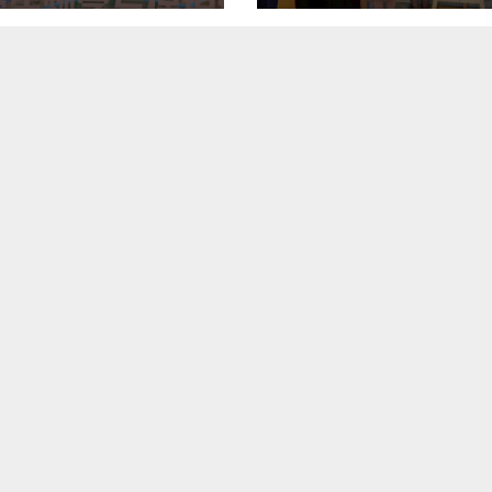
Name of Seidenfad
Exhibition