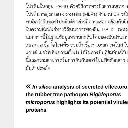
โปรตีนในกลุ่ม PR-10 ด้วยวิธีการทางชีวสารสนเทศ 
โปรตีน major latex proteins (MLPs) จำนวน 34 ชนิด 
พบอีกว่ายีนของโปรตีนดังกล่าวมีความสอดคล้องกับย
ในความสัมพันธ์ทางวิวัฒนาการของยีน PR-10 ระหว่
นอกจากนี้ในฐานข้อมูลทรานสคริปโตมของมันสำปะหล
สนองต่อเชื้อก่อโรคพืช รวมถึงเชื้อราแอนแทรคโนส 
แกนด์ เผยให้เห็นความเป็นไปได้ในการมีปฏิสัมพันธ
นี้และความสามารถในการจับกับฮอร์โมนพืชดังกล่า
มันสำปะหลัง
Post
In silico
analysis of secreted effector
the rubber tree pathogen
Rigidoporus
navigation
microporus
highlights its potential virul
proteins