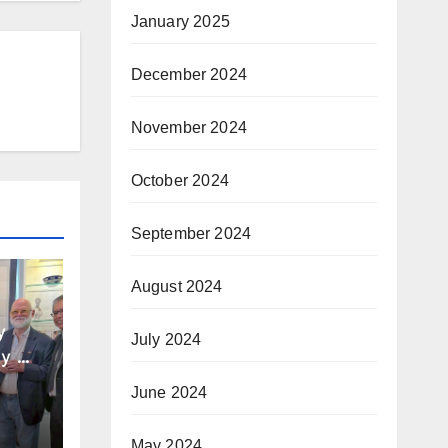
January 2025
December 2024
November 2024
October 2024
September 2024
August 2024
y
July 2024
y of
gh
June 2024
he
 the
May 2024