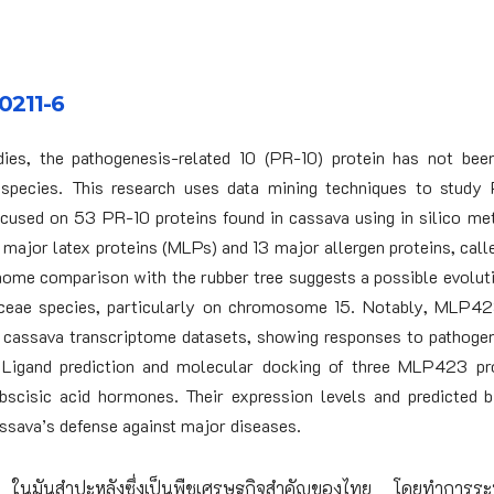
0211-6
dies, the pathogenesis-related 10 (PR-10) protein has not bee
 species. This research uses data mining techniques to study
focused on 53 PR-10 proteins found in cassava using in silico me
 major latex proteins (MLPs) and 13 major allergen proteins, call
genome comparison with the rubber tree suggests a possible evolut
aceae species, particularly on chromosome 15. Notably, MLP4
d cassava transcriptome datasets, showing responses to pathogen
t. Ligand prediction and molecular docking of three MLP423 pr
bscisic acid hormones. Their expression levels and predicted b
assava’s defense against major diseases.
10 ในมันสำปะหลังซึ่งเป็นพืชเศรษฐกิจสำคัญของไทย โดยทำการระ