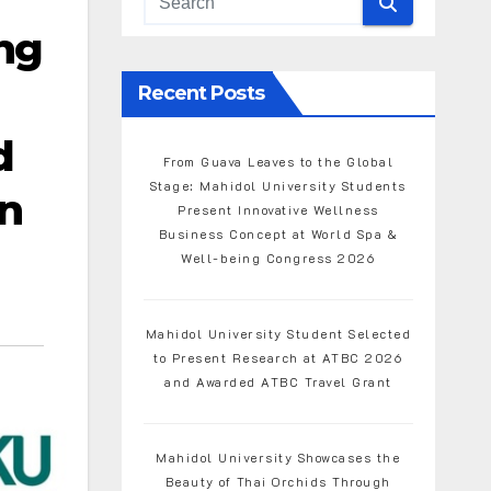
ng
Recent Posts
d
From Guava Leaves to the Global
Stage: Mahidol University Students
in
Present Innovative Wellness
Business Concept at World Spa &
Well-being Congress 2026
Mahidol University Student Selected
to Present Research at ATBC 2026
and Awarded ATBC Travel Grant
Mahidol University Showcases the
Beauty of Thai Orchids Through