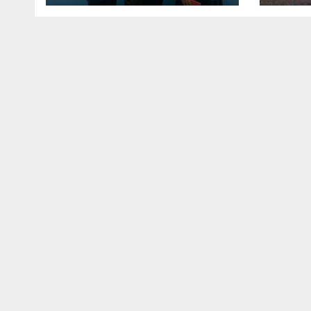
Concept at World Spa &
Well-being Congress 2026