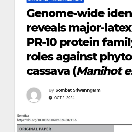
PUBLICATION
UNCATEGORIZED-EN
Genome-wide ident
reveals major-latex
PR-10 protein fami
roles against phyt
cassava (
Manihot e
By
Sombat Sriwanngarm
OCT 2, 2024