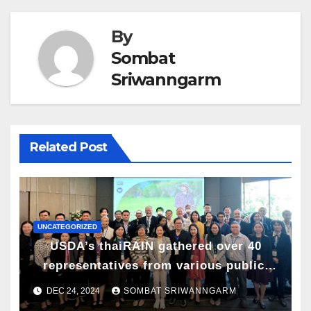
By
Sombat
Sriwanngarm
Related Post
UNCATEGORIZED
USDA’s thaiRAIN gathered over 40
representatives from various public,
business, and educational institutions
DEC 24, 2024
SOMBAT SRIWANNGARM
to share their insights on promoting