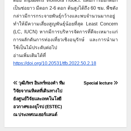
ดอย
Impatiens violiflora
Hook.f. แต่มีการออกดอก
เป็นช่อยาว มีดอก 2-6 ดอก ต้นสูงได้ถึง 60 ซม. พืชดัง
กล่าวมีการกระจายพันธุ์กว้างและพบจำนวนมากอยู่
ทำให้มีความเสี่ยงสูญพันธุ์น้อยที่สุด Least Concern
(LC, IUCN) หากมีการบริหารจัดการที่ดีจะเหมาะแก่
การผลักดันการท่องเที่ยวเชิงอนุรักษ์ และการนำมา
ใช้เป็นไม้ประดับต่อไป
อ่านเพิ่มเติมได้ที่
https://doi.org/10.20531/tfb.2022.50.2.18
Post
วุฒิภัทร อินทร์ทองคำ ทีม
Special lecture
วิจัยจากมหิดลที่เดินทางไป
navigation
ยังศูนย์วิจัยและเทคโนโลยี
อวกาศของยุโรป (ESTEC)
ณ ประเทศเนเธอร์แลนด์