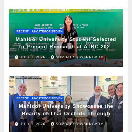
Well-being Congress 2026
RECENT
UNCATEGORIZED-EN
Mahidol University Student Selected
to Present Research at ATBC 2026
and Awarded ATBC Travel Grant
JULY 1, 2026
SOMBAT SRIWANNGARM
RECENT
UNCATEGORIZED-EN
Mahidol University Showcases the
Beauty of Thai Orchids Through
Botanical Art at the “Orchids of
JULY 1, 2026
SOMBAT SRIWANNGARM
Siam: In the Name of Seidenfaden”