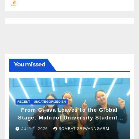
You missed
RECENT
UNCATEGORIZED-EN
From Guava Leaves to the Global
Stage: Mahidol University Students
Present Innovative Wellness
JULY 1, 2026
SOMBAT SRIWANNGARM
Business Concept at World Spa &