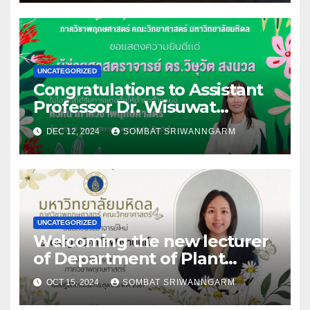
AgTech
UNCATEGORIZED
Congratulations to Assistant
Professor Dr. Wisuwat
Songnuan on the occasion of
DEC 12, 2024
SOMBAT SRIWANNGARM
being appointed as the Head
of the Department of Plant
Science
UNCATEGORIZED
Welcoming the new lecturer
of Department of Plant
Science
OCT 15, 2024
SOMBAT SRIWANNGARM