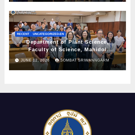
Exhibition
RECENT
UNCATEGORIZED-EN
Department of Plant Science,
Faculty of Science, Mahidol
University Hosts Archaeobotany
JUNE 12, 2026
SOMBAT SRIWANNGARM
Workshop to Advance Knowledge of
Ancient Plant Studies Through
Scientific Approaches