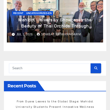
RECENT
UNCATEGORIZED-EN
Mahidol University Showcases the
Beauty of Thai Orchids Through
Botanical Art at the “Orchids of Siam:
JUL 1, 2026
SOMBAT SRIWANNGARM
In the Name of Seidenfaden” Exhibition
Recent Posts
From Guava Leaves to the Global Stage: Mahidol
University Students Present Innovative Wellness