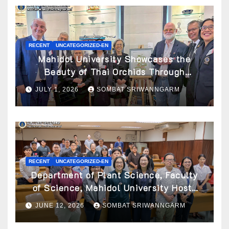
RECENT
UNCATEGORIZED-EN
Mahidol University Showcases the
Beauty of Thai Orchids Through
Botanical Art at the “Orchids of Siam:
JULY 1, 2026
SOMBAT SRIWANNGARM
In the Name of Seidenfaden” Exhibition
RECENT
UNCATEGORIZED-EN
Department of Plant Science, Faculty
of Science, Mahidol University Hosts
Archaeobotany Workshop to Advance
JUNE 12, 2026
SOMBAT SRIWANNGARM
Knowledge of Ancient Plant Studies
Through Scientific Approaches