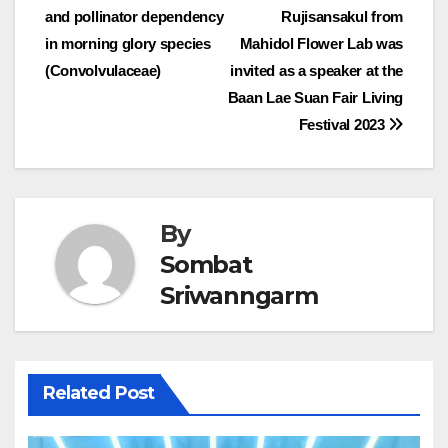
and pollinator dependency
Rujisansakul from
navigation
in morning glory species
Mahidol Flower Lab was
(Convolvulaceae)
invited as a speaker at the
Baan Lae Suan Fair Living
Festival 2023
By
Sombat
Sriwanngarm
Related Post