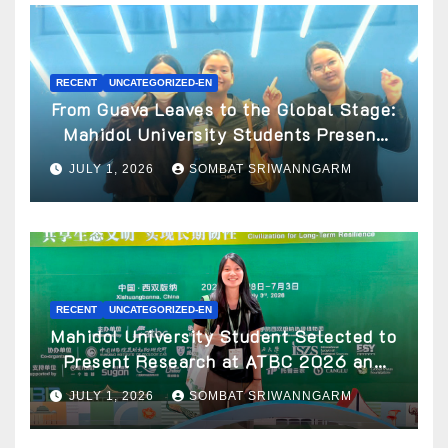
RECENT
UNCATEGORIZED-EN
From Guava Leaves to the Global Stage:
Mahidol University Students Present
Innovative Wellness Business Concept
JULY 1, 2026
SOMBAT SRIWANNGARM
at World Spa & Well-being Congress
2026
RECENT
UNCATEGORIZED-EN
Mahidol University Student Selected to
Present Research at ATBC 2026 and
Awarded ATBC Travel Grant
JULY 1, 2026
SOMBAT SRIWANNGARM