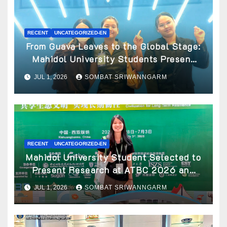
RECENT
UNCATEGORIZED-EN
From Guava Leaves to the Global Stage:
Mahidol University Students Present
Innovative Wellness Business Concept
JUL 1, 2026
SOMBAT SRIWANNGARM
at World Spa & Well-being Congress
2026
RECENT
UNCATEGORIZED-EN
Mahidol University Student Selected to
Present Research at ATBC 2026 and
Awarded ATBC Travel Grant
JUL 1, 2026
SOMBAT SRIWANNGARM