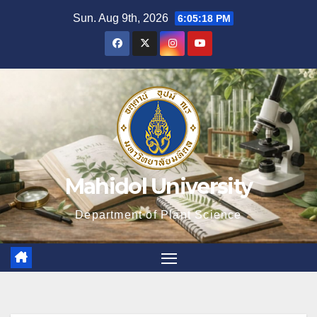
Skip
Sun. Aug 9th, 2026
6:05:19 PM
to
content
Mahidol University
Department of Plant Science