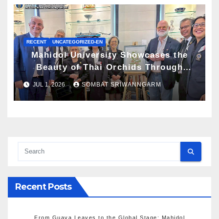
RECENT
UNCATEGORIZED-EN
Mahidol University Showcases the
Beauty of Thai Orchids Through
Botanical Art at the “Orchids of
JUL 1, 2026
SOMBAT SRIWANNGARM
Siam: In the Name of Seidenfaden”
Exhibition
Recent Posts
From Guava Leaves to the Global Stage: Mahidol