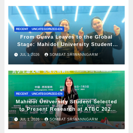
RECENT
UNCATEGORIZED-EN
From Guava Leaves to the Global
Stage: Mahidol University Students
Present Innovative Wellness
JUL 1, 2026
SOMBAT SRIWANNGARM
Business Concept at World Spa &
Well-being Congress 2026
RECENT
UNCATEGORIZED-EN
Mahidol University Student Selected
to Present Research at ATBC 2026
and Awarded ATBC Travel Grant
JUL 1, 2026
SOMBAT SRIWANNGARM