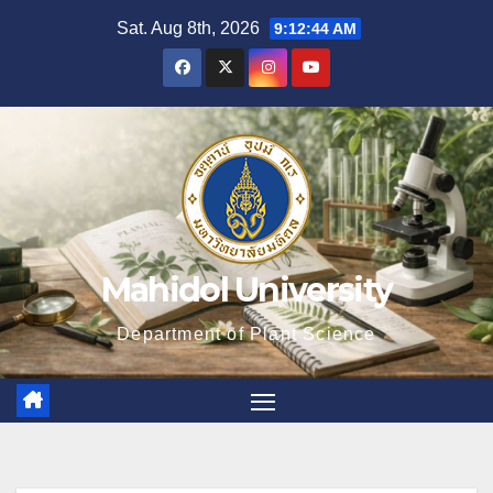
Skip
Sat. Aug 8th, 2026
9:12:45 AM
to
content
Mahidol University
Department of Plant Science