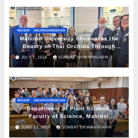
RECENT
UNCATEGORIZED-EN
Mahidol University Showcases the
Beauty of Thai Orchids Through
Botanical Art at the “Orchids of
JULY 1, 2026
SOMBAT SRIWANNGARM
Siam: In the Name of Seidenfaden”
Exhibition
RECENT
UNCATEGORIZED-EN
Department of Plant Science,
Faculty of Science, Mahidol
University Hosts Archaeobotany
JUNE 12, 2026
SOMBAT SRIWANNGARM
Workshop to Advance Knowledge of