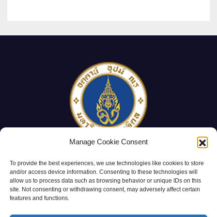
Ancient Plant Studies Through
Scientific Approaches
Manage Cookie Consent
Mahidol University
To provide the best experiences, we use technologies like cookies to store
and/or access device information. Consenting to these technologies will
Department of Plant Science
allow us to process data such as browsing behavior or unique IDs on this
site. Not consenting or withdrawing consent, may adversely affect certain
features and functions.