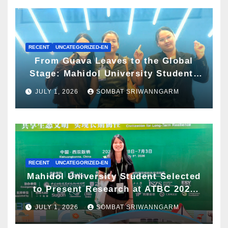
RECENT
UNCATEGORIZED-EN
From Guava Leaves to the Global
Stage: Mahidol University Students
Present Innovative Wellness
JULY 1, 2026
SOMBAT SRIWANNGARM
Business Concept at World Spa &
Well-being Congress 2026
RECENT
UNCATEGORIZED-EN
Mahidol University Student Selected
to Present Research at ATBC 2026
and Awarded ATBC Travel Grant
JULY 1, 2026
SOMBAT SRIWANNGARM