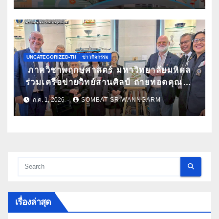
วิชาการนานาชาติ ATBC 2026 พร้อมรับ
ทุนสนับสนุนการเข้าร่วมประชุม
UNCATEGORIZED-TH
ข่าวกิจกรรม
ภาควิชาพฤกษศาสตร์ มหาวิทยาลัยมหิดล
ร่วมเครือข่ายวิทย์สานศิลป์ ถ่ายทอดคุณค่า
กล้วยไม้ไทยผ่านงานศิลปะ ในนิทรรศการ
ก.ค. 1, 2026
SOMBAT SRIWANNGARM
“กล้วยไม้แห่งสยามนามไซเดนฟาเดน” ณ
สถานเอกอัครราชทูตเดนมาร์กประจำ
ประเทศไทย
เรื่องล่าสุด