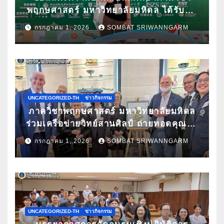
พฤกษศาสตร์ มหาวิทยาลัยมหิดล ได้รับคัด
เลือกนำเสนอผลงานวิจัยในการประชุม
กรกฎาคม 1, 2026
SOMBAT SRIWANNGARM
วิชาการนานาชาติ ATBC 2026 พร้อมรับ
ทุนสนับสนุนการเข้าร่วมประชุม
UNCATEGORIZED-TH
ข่าวกิจกรรม
ภาควิชาพฤกษศาสตร์ มหาวิทยาลัยมหิดล
ร่วมเครือข่ายวิทย์สานศิลป์ ถ่ายทอดคุณค่า
กล้วยไม้ไทยผ่านงานศิลปะ ในนิทรรศการ
กรกฎาคม 1, 2026
SOMBAT SRIWANNGARM
“กล้วยไม้แห่งสยามนามไซเดนฟาเดน” ณ
สถานเอกอัครราชทูตเดนมาร์กประจำ
ประเทศไทย
UNCATEGORIZED-TH
ข่าวกิจกรรม