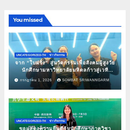
You missed
UNCATEGORIZED-TH
ข่าวกิจกรรม
จาก “ใบฝรั่ง” สู่นวัตกรรมเพื่อสังคมผู้สูงวัย
นักศึกษามหาวิทยาลัยมหิดลก้าวสู่เวที
Pitching ระดับนานาชาติ ในงาน World
กรกฎาคม 1, 2026
SOMBAT SRIWANNGARM
Spa & Well-being Congress 2026
UNCATEGORIZED-TH
ข่าวกิจกรรม
ขอแสดงความยินดีกับนักศึกษาภาควิชา