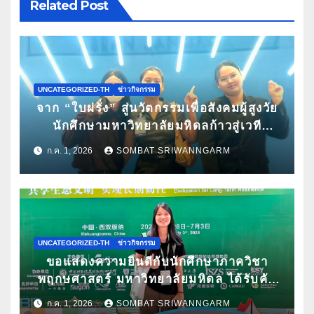
Related Post
UNCATEGORIZED-TH
ข่าวกิจกรรม
จาก “ใบฝรั่ง” สู่นวัตกรรมเพื่อสังคมผู้สูงวัย
นักศึกษามหาวิทยาลัยมหิดลก้าวสู่เวที
Pitching ระดับนานาชาติ ในงาน World
ก.ค. 1, 2026
SOMBAT SRIWANNGARM
Spa & Well-being Congress 2026
UNCATEGORIZED-TH
ข่าวกิจกรรม
ขอแสดงความยินดีกับนักศึกษาภาควิชา
พฤกษศาสตร์ มหาวิทยาลัยมหิดล ได้รับคัด
เลือกนำเสนอผลงานวิจัยในการประชุม
ก.ค. 1, 2026
SOMBAT SRIWANNGARM