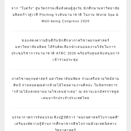
จาก “ใบฝรั่ง” สู่นวัตกรรมเพื่อสังคมผู้สูงวัย นักศึกษามหาวิทยาลัย
มหิดลก้าวสู่เวที Pitching ระดับนานาชาติ ในงาน World Spa &
Well-being Congress 2026
ขอแสดงความยินดีกับนักศึกษาภาควิชาพฤกษศาสตร์
มหาวิทยาลัยมหิดล ได้รับคัดเลือกนำเสนอผลงานวิจัยในการ
ประชุมวิชาการนานาชาติ ATBC 2026 พร้อมรับทุนสนับสนุนการ
เข้าร่วมประชุม
ภาควิชาพฤกษศาสตร์ มหาวิทยาลัยมหิดล ร่วมเครือข่ายวิทย์สาน
ศิลป์ ถ่ายทอดคุณค่ากล้วยไม้ไทยผ่านงานศิลปะ ในนิทรรศการ
“กล้วยไม้แห่งสยามนามไซเดนฟาเดน” ณ สถานเอกอัครราชทูต
เดนมาร์กประจำประเทศไทย
บรรยากาศการจัดอบรมเชิงปฏิบัติการ “พฤกษศาสตร์โบราณคดี”
เสริมองค์ความรู้ด้านการศึกษาซากพืชโบราณด้วยเทคนิคทาง
วิทยาศาสตร์