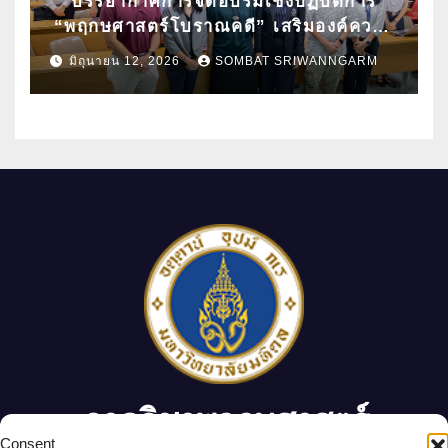
บรรยากาศการจัดอบรมเชิงปฏิบัติการ
“พฤกษศาสตร์โบราณคดี” เสริมองค์ความ
รู้ด้านการศึกษาซากพืชโบราณด้วยเทคนิค
มิถุนายน 12, 2026
SOMBAT SRIWANNGARM
ทางวิทยาศาสตร์
ภาควิชาพฤกษศาสตร์
 Consent