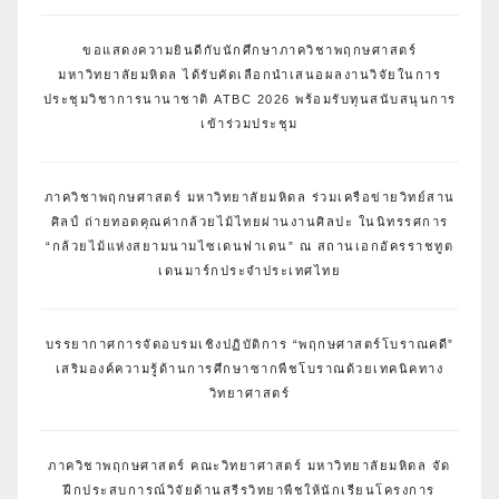
ขอแสดงความยินดีกับนักศึกษาภาควิชาพฤกษศาสตร์
มหาวิทยาลัยมหิดล ได้รับคัดเลือกนำเสนอผลงานวิจัยในการ
ประชุมวิชาการนานาชาติ ATBC 2026 พร้อมรับทุนสนับสนุนการ
เข้าร่วมประชุม
ภาควิชาพฤกษศาสตร์ มหาวิทยาลัยมหิดล ร่วมเครือข่ายวิทย์สาน
ศิลป์ ถ่ายทอดคุณค่ากล้วยไม้ไทยผ่านงานศิลปะ ในนิทรรศการ
“กล้วยไม้แห่งสยามนามไซเดนฟาเดน” ณ สถานเอกอัครราชทูต
เดนมาร์กประจำประเทศไทย
บรรยากาศการจัดอบรมเชิงปฏิบัติการ “พฤกษศาสตร์โบราณคดี”
เสริมองค์ความรู้ด้านการศึกษาซากพืชโบราณด้วยเทคนิคทาง
วิทยาศาสตร์
ภาควิชาพฤกษศาสตร์ คณะวิทยาศาสตร์ มหาวิทยาลัยมหิดล จัด
ฝึกประสบการณ์วิจัยด้านสรีรวิทยาพืชให้นักเรียนโครงการ