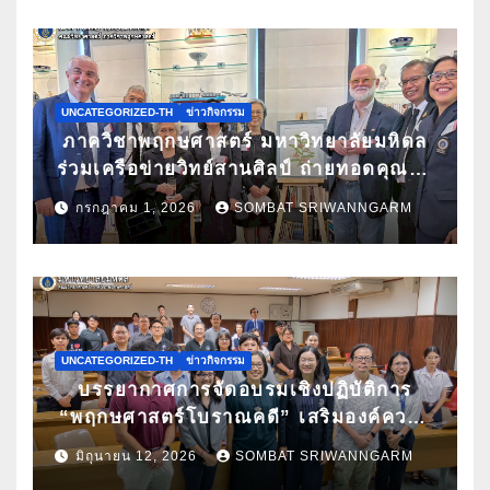
ทุนสนับสนุนการเข้าร่วมประชุม
UNCATEGORIZED-TH
ข่าวกิจกรรม
ภาควิชาพฤกษศาสตร์ มหาวิทยาลัยมหิดล
ร่วมเครือข่ายวิทย์สานศิลป์ ถ่ายทอดคุณค่า
กล้วยไม้ไทยผ่านงานศิลปะ ในนิทรรศการ
กรกฎาคม 1, 2026
SOMBAT SRIWANNGARM
“กล้วยไม้แห่งสยามนามไซเดนฟาเดน” ณ
สถานเอกอัครราชทูตเดนมาร์กประจำ
ประเทศไทย
UNCATEGORIZED-TH
ข่าวกิจกรรม
บรรยากาศการจัดอบรมเชิงปฏิบัติการ
“พฤกษศาสตร์โบราณคดี” เสริมองค์ความ
รู้ด้านการศึกษาซากพืชโบราณด้วยเทคนิค
มิถุนายน 12, 2026
SOMBAT SRIWANNGARM
ทางวิทยาศาสตร์