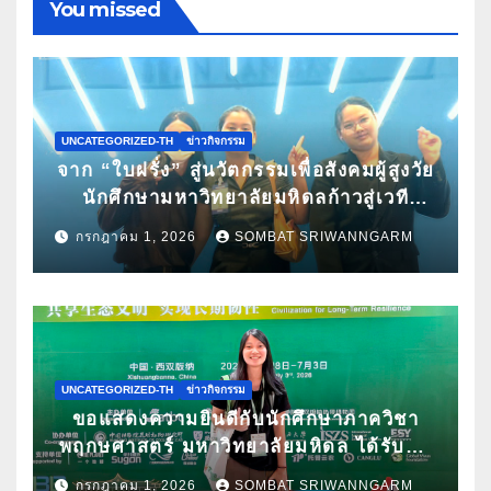
You missed
UNCATEGORIZED-TH
ข่าวกิจกรรม
จาก “ใบฝรั่ง” สู่นวัตกรรมเพื่อสังคมผู้สูงวัย
นักศึกษามหาวิทยาลัยมหิดลก้าวสู่เวที
Pitching ระดับนานาชาติ ในงาน World
กรกฎาคม 1, 2026
SOMBAT SRIWANNGARM
Spa & Well-being Congress 2026
UNCATEGORIZED-TH
ข่าวกิจกรรม
ขอแสดงความยินดีกับนักศึกษาภาควิชา
พฤกษศาสตร์ มหาวิทยาลัยมหิดล ได้รับคัด
เลือกนำเสนอผลงานวิจัยในการประชุม
กรกฎาคม 1, 2026
SOMBAT SRIWANNGARM