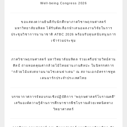
Well-being Congress 2026
ขอแสดงความยินดีกับนักศึกษาภาควิชาพฤกษศาสตร์
มหาวิทยาลัยมหิดล ได้รับคัดเลือกนำเสนอผลงานวิจัยในการ
ประชุมวิชาการนานาชาติ ATBC 2026 พร้อมรับทุนสนับสนุนการ
เข้าร่วมประชุม
ภาควิชาพฤกษศาสตร์ มหาวิทยาลัยมหิดล ร่วมเครือข่ายวิทย์สาน
ศิลป์ ถ่ายทอดคุณค่ากล้วยไม้ไทยผ่านงานศิลปะ ในนิทรรศการ
“กล้วยไม้แห่งสยามนามไซเดนฟาเดน” ณ สถานเอกอัครราชทูต
เดนมาร์กประจำประเทศไทย
บรรยากาศการจัดอบรมเชิงปฏิบัติการ “พฤกษศาสตร์โบราณคดี”
เสริมองค์ความรู้ด้านการศึกษาซากพืชโบราณด้วยเทคนิคทาง
วิทยาศาสตร์