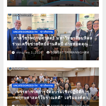
วิชาการนานาชาติ ATBC 2026 พร้อมรับ
ทุนสนับสนุนการเข้าร่วมประชุม
UNCATEGORIZED-TH
ข่าวกิจกรรม
ภาควิชาพฤกษศาสตร์ มหาวิทยาลัยมหิดล
ร่วมเครือข่ายวิทย์สานศิลป์ ถ่ายทอดคุณค่า
กล้วยไม้ไทยผ่านงานศิลปะ ในนิทรรศการ
กรกฎาคม 1, 2026
SOMBAT SRIWANNGARM
“กล้วยไม้แห่งสยามนามไซเดนฟาเดน” ณ
สถานเอกอัครราชทูตเดนมาร์กประจำ
ประเทศไทย
UNCATEGORIZED-TH
ข่าวกิจกรรม
บรรยากาศการจัดอบรมเชิงปฏิบัติการ
“พฤกษศาสตร์โบราณคดี” เสริมองค์ความ
รู้ด้านการศึกษาซากพืชโบราณด้วยเทคนิค