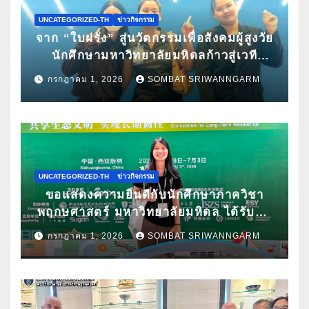
UNCATEGORIZED-TH
ข่าวกิจกรรม
จาก “ใบฝรั่ง” สู่นวัตกรรมเพื่อสังคมผู้สูงวัย
นักศึกษามหาวิทยาลัยมหิดลก้าวสู่เวที
Pitching ระดับนานาชาติ ในงาน World
กรกฎาคม 1, 2026
SOMBAT SRIWANNGARM
Spa & Well-being Congress 2026
UNCATEGORIZED-TH
ข่าวกิจกรรม
ขอแสดงความยินดีกับนักศึกษาภาควิชา
พฤกษศาสตร์ มหาวิทยาลัยมหิดล ได้รับคัด
เลือกนำเสนอผลงานวิจัยในการประชุม
กรกฎาคม 1, 2026
SOMBAT SRIWANNGARM
วิชาการนานาชาติ ATBC 2026 พร้อมรับ
ทุนสนับสนุนการเข้าร่วมประชุม