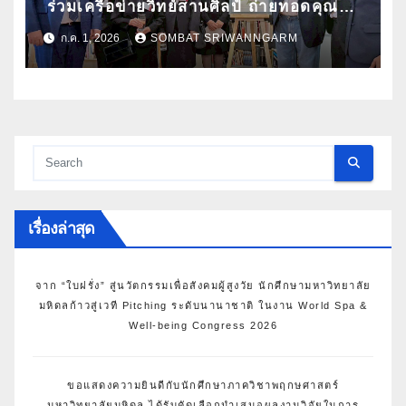
ร่วมเครือข่ายวิทย์สานศิลป์ ถ่ายทอดคุณค่า
กล้วยไม้ไทยผ่านงานศิลปะ ในนิทรรศการ
ก.ค. 1, 2026
SOMBAT SRIWANNGARM
“กล้วยไม้แห่งสยามนามไซเดนฟาเดน” ณ
สถานเอกอัครราชทูตเดนมาร์กประจำ
ประเทศไทย
เรื่องล่าสุด
จาก “ใบฝรั่ง” สู่นวัตกรรมเพื่อสังคมผู้สูงวัย นักศึกษามหาวิทยาลัย
มหิดลก้าวสู่เวที Pitching ระดับนานาชาติ ในงาน World Spa &
Well-being Congress 2026
ขอแสดงความยินดีกับนักศึกษาภาควิชาพฤกษศาสตร์
มหาวิทยาลัยมหิดล ได้รับคัดเลือกนำเสนอผลงานวิจัยในการ