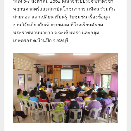
วันที่ 6-7 สิงหาคม 2562 คณาจารย์ประจำภาควิชา
พฤกษศาสตร์และสถาบันโภชนาการ มหิดล ร่วมกัน
ถ่ายทอด แลกเปลี่ยน เรียนรู้ กับชุมชน เรื่องข้อมูล
งานวิจัยเกี่ยวกับเท้ายายม่อม ที่โรงเรียนมัธยม
พระราชทานนายาว จ.ฉะเชิงเทรา และกลุ่ม
เกษตรกร ต.บ้านปึก จ.ชลบุรี