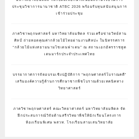
ประชุมวิชาการนานาชาติ ATBC 2026 พร้อมรับทุนสนับสนุนการ
เข้าร่วมประชุม
ภาควิชาพฤกษศาสตร์ มหาวิทยาลัยมหิดล ร่วมเครือข่ายวิทย์สาน
ศิลป์ ถ่ายทอดคุณค่ากล้วยไม้ไทยผ่านงานศิลปะ ในนิทรรศการ
“กล้วยไม้แห่งสยามนามไซเดนฟาเดน” ณ สถานเอกอัครราชทูต
เดนมาร์กประจำประเทศไทย
บรรยากาศการจัดอบรมเชิงปฏิบัติการ “พฤกษศาสตร์โบราณคดี”
เสริมองค์ความรู้ด้านการศึกษาซากพืชโบราณด้วยเทคนิคทาง
วิทยาศาสตร์
ภาควิชาพฤกษศาสตร์ คณะวิทยาศาสตร์ มหาวิทยาลัยมหิดล จัด
ฝึกประสบการณ์วิจัยด้านสรีรวิทยาพืชให้นักเรียนโครงการ
ห้องเรียนพิเศษ พสวท. โรงเรียนสามเสนวิทยาลัย