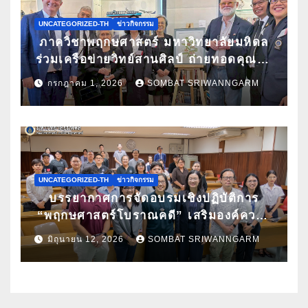
UNCATEGORIZED-TH
ข่าวกิจกรรม
ภาควิชาพฤกษศาสตร์ มหาวิทยาลัยมหิดล
ร่วมเครือข่ายวิทย์สานศิลป์ ถ่ายทอดคุณค่า
กล้วยไม้ไทยผ่านงานศิลปะ ในนิทรรศการ
กรกฎาคม 1, 2026
SOMBAT SRIWANNGARM
“กล้วยไม้แห่งสยามนามไซเดนฟาเดน” ณ
สถานเอกอัครราชทูตเดนมาร์กประจำ
ประเทศไทย
UNCATEGORIZED-TH
ข่าวกิจกรรม
บรรยากาศการจัดอบรมเชิงปฏิบัติการ
“พฤกษศาสตร์โบราณคดี” เสริมองค์ความ
รู้ด้านการศึกษาซากพืชโบราณด้วยเทคนิค
มิถุนายน 12, 2026
SOMBAT SRIWANNGARM
ทางวิทยาศาสตร์