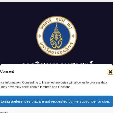
ภาควิชาพฤกษศาสตร์
 Consent
ภาควิชาพฤกษศาสตร์ คณะวิทยาศาสตร์ มหาวิทยาลัยมหิดล
ice information. Consenting to these technologies will allow us to process data
 may adversely affect certain features and functions.
Proudly powered by WordPress
|
Theme: Newsup by
Themeansar
.
toring preferences that are not requested by the subscriber or user.
หลักสูตร
ตารางเรียน
งานวิจัย
บุคลากร
นักศึกษา
รางวัล
ความร่วมมือ
ences