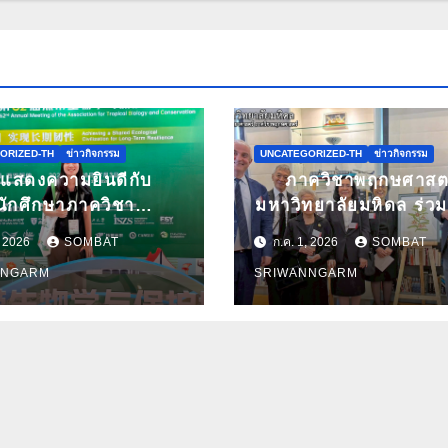
ORIZED-TH
ข่าวกิจกรรม
UNCATEGORIZED-TH
ข่าวกิจกรรม
แสดงความยินดีกับ
ภาควิชาพฤกษศาสต
นักศึกษาภาควิชา
มหาวิทยาลัยมหิดล ร่วม
ศาสตร์ มหาวิทยาลัย
ข่ายวิทย์สานศิลป์ ถ่า
, 2026
SOMBAT
ก.ค. 1, 2026
SOMBAT
 ได้รับคัดเลือกนำเสนอ
คุณค่ากล้วยไม้ไทยผ่า
NNGARM
SRIWANNGARM
านวิจัยในการประชุม
ศิลปะ ในนิทรรศกา
าการนานาชาติ ATBC
“กล้วยไม้แห่งสยามน
 พร้อมรับทุนสนับสนุน
เดนฟาเดน” ณ สถ
ารเข้าร่วมประชุม
เอกอัครราชทูตเดนมา
ประจำประเทศไท