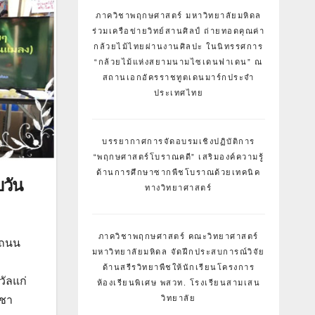
ภาควิชาพฤกษศาสตร์ มหาวิทยาลัยมหิดล
ร่วมเครือข่ายวิทย์สานศิลป์ ถ่ายทอดคุณค่า
กล้วยไม้ไทยผ่านงานศิลปะ ในนิทรรศการ
“กล้วยไม้แห่งสยามนามไซเดนฟาเดน” ณ
สถานเอกอัครราชทูตเดนมาร์กประจำ
ประเทศไทย
บรรยากาศการจัดอบรมเชิงปฏิบัติการ
“พฤกษศาสตร์โบราณคดี” เสริมองค์ความรู้
ด้านการศึกษาซากพืชโบราณด้วยเทคนิค
วัน
ทางวิทยาศาสตร์
ภาควิชาพฤกษศาสตร์ คณะวิทยาศาสตร์
นถนน
มหาวิทยาลัยมหิดล จัดฝึกประสบการณ์วิจัย
ด้านสรีรวิทยาพืชให้นักเรียนโครงการ
ัลแก่
ห้องเรียนพิเศษ พสวท. โรงเรียนสามเสน
วิทยาลัย
ิชา