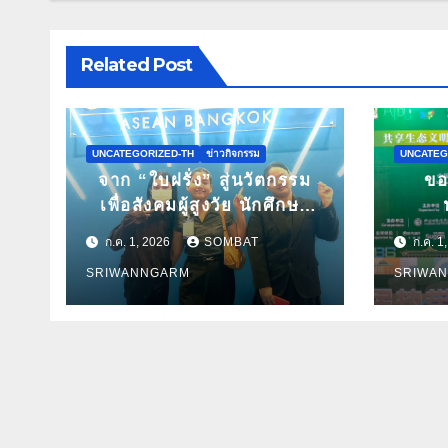
Related Post
UNCATEGORIZED-TH
ข่าวกิจกรรม
UNCATEG
จาก “ใบฝรั่ง” สู่นวัตกรรม
ขอ
เพื่อสังคมผู้สูงวัย นักศึกษา
มหาวิทยาลัยมหิดลก้าวสู่เวที
พฤกษ
ก.ค. 1, 2026
SOMBAT
ก.ค. 1
Pitching ระดับนานาชาติ
มหิดล
SRIWANNGARM
SRIWA
ในงาน World Spa & Well-
ผลง
being Congress 2026
วิช
2026
ก