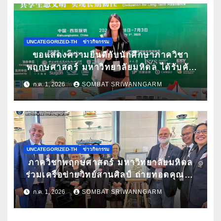
UNCATEGORIZED-TH
ข่าวกิจกรรม
ขอแสดงความยินดีกับนักศึกษาภาควิชา
พฤกษศาสตร์ มหาวิทยาลัยมหิดล ได้รับคัด
เลือกนำเสนอผลงานวิจัยในการประชุม
ก.ค. 1, 2026
SOMBAT SRIWANNGARM
วิชาการนานาชาติ ATBC 2026 พร้อมรับ
ทุนสนับสนุนการเข้าร่วมประชุม
UNCATEGORIZED-TH
ข่าวกิจกรรม
ภาควิชาพฤกษศาสตร์ มหาวิทยาลัยมหิดล
ร่วมเครือข่ายวิทย์สานศิลป์ ถ่ายทอดคุณค่า
กล้วยไม้ไทยผ่านงานศิลปะ ในนิทรรศการ
ก.ค. 1, 2026
SOMBAT SRIWANNGARM
“กล้วยไม้แห่งสยามนามไซเดนฟาเดน” ณ
สถานเอกอัครราชทูตเดนมาร์กประจำ