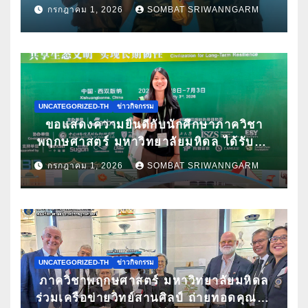
Pitching ระดับนานาชาติ ในงาน World
กรกฎาคม 1, 2026
SOMBAT SRIWANNGARM
Spa & Well-being Congress 2026
UNCATEGORIZED-TH
ข่าวกิจกรรม
ขอแสดงความยินดีกับนักศึกษาภาควิชา
พฤกษศาสตร์ มหาวิทยาลัยมหิดล ได้รับคัด
เลือกนำเสนอผลงานวิจัยในการประชุม
กรกฎาคม 1, 2026
SOMBAT SRIWANNGARM
วิชาการนานาชาติ ATBC 2026 พร้อมรับ
ทุนสนับสนุนการเข้าร่วมประชุม
UNCATEGORIZED-TH
ข่าวกิจกรรม
ภาควิชาพฤกษศาสตร์ มหาวิทยาลัยมหิดล
ร่วมเครือข่ายวิทย์สานศิลป์ ถ่ายทอดคุณค่า