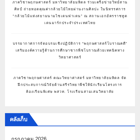
ภาควิชาพฤกษศาสตร์ มหาวิทยาลัยมหิดล ร่วมเครือข่ายวิทย์สาน
ศิลป์ ถ่ายทอดคุณค่ากล้วยไม้ไทยผ่านงานศิลปะ ในนิทรรศการ
“กล้วยไม้แห่งสยามนามไซเดนฟาเดน” ณ สถานเอกอัครราชทูต
เดนมาร์กประจำประเทศไทย
บรรยากาศการจัดอบรมเชิงปฏิบัติการ “พฤกษศาสตร์โบราณคดี”
เสริมองค์ความรู้ด้านการศึกษาซากพืชโบราณด้วยเทคนิคทาง
วิทยาศาสตร์
ภาควิชาพฤกษศาสตร์ คณะวิทยาศาสตร์ มหาวิทยาลัยมหิดล จัด
ฝึกประสบการณ์วิจัยด้านสรีรวิทยาพืชให้นักเรียนโครงการ
ห้องเรียนพิเศษ พสวท. โรงเรียนสามเสนวิทยาลัย
คลังเก็บ
กรกฎาคม 2026