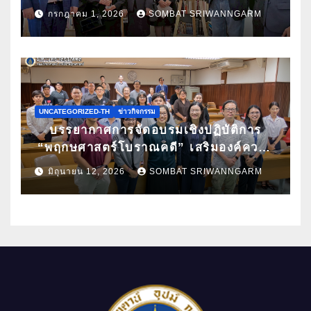
กล้วยไม้ไทยผ่านงานศิลปะ ในนิทรรศการ
กรกฎาคม 1, 2026
SOMBAT SRIWANNGARM
“กล้วยไม้แห่งสยามนามไซเดนฟาเดน” ณ
สถานเอกอัครราชทูตเดนมาร์กประจำ
ประเทศไทย
UNCATEGORIZED-TH
ข่าวกิจกรรม
บรรยากาศการจัดอบรมเชิงปฏิบัติการ
“พฤกษศาสตร์โบราณคดี” เสริมองค์ความ
รู้ด้านการศึกษาซากพืชโบราณด้วยเทคนิค
มิถุนายน 12, 2026
SOMBAT SRIWANNGARM
ทางวิทยาศาสตร์