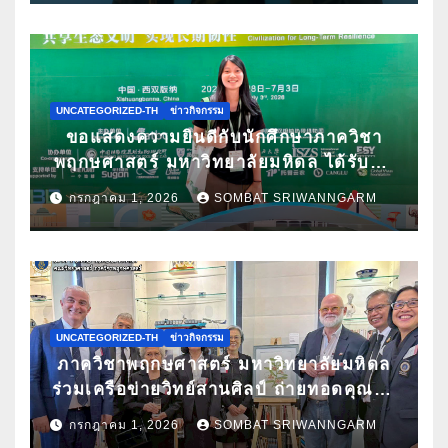
UNCATEGORIZED-TH
ข่าวกิจกรรม
ขอแสดงความยินดีกับนักศึกษาภาควิชา
พฤกษศาสตร์ มหาวิทยาลัยมหิดล ได้รับคัด
เลือกนำเสนอผลงานวิจัยในการประชุม
กรกฎาคม 1, 2026
SOMBAT SRIWANNGARM
วิชาการนานาชาติ ATBC 2026 พร้อมรับ
ทุนสนับสนุนการเข้าร่วมประชุม
UNCATEGORIZED-TH
ข่าวกิจกรรม
ภาควิชาพฤกษศาสตร์ มหาวิทยาลัยมหิดล
ร่วมเครือข่ายวิทย์สานศิลป์ ถ่ายทอดคุณค่า
กล้วยไม้ไทยผ่านงานศิลปะ ในนิทรรศการ
กรกฎาคม 1, 2026
SOMBAT SRIWANNGARM
“กล้วยไม้แห่งสยามนามไซเดนฟาเดน” ณ