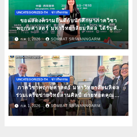
UNCATEGORIZED-TH
ข่าวกิจกรรม
ขอแสดงความยินดีกับนักศึกษาภาควิชา
พฤกษศาสตร์ มหาวิทยาลัยมหิดล ได้รับคัด
เลือกนำเสนอผลงานวิจัยในการประชุม
ก.ค. 1, 2026
SOMBAT SRIWANNGARM
วิชาการนานาชาติ ATBC 2026 พร้อมรับ
ทุนสนับสนุนการเข้าร่วมประชุม
UNCATEGORIZED-TH
ข่าวกิจกรรม
ภาควิชาพฤกษศาสตร์ มหาวิทยาลัยมหิดล
ร่วมเครือข่ายวิทย์สานศิลป์ ถ่ายทอดคุณค่า
กล้วยไม้ไทยผ่านงานศิลปะ ในนิทรรศการ
ก.ค. 1, 2026
SOMBAT SRIWANNGARM
“กล้วยไม้แห่งสยามนามไซเดนฟาเดน” ณ
สถานเอกอัครราชทูตเดนมาร์กประจำ
ประเทศไทย