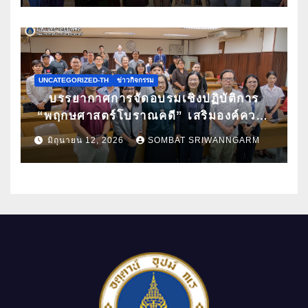
สถานเอกอัครราชทูตเดนมาร์กประจำ
ประเทศไทย
UNCATEGORIZED-TH
ข่าวกิจกรรม
บรรยากาศการจัดอบรมเชิงปฏิบัติการ
“พฤกษศาสตร์โบราณคดี” เสริมองค์ความ
รู้ด้านการศึกษาซากพืชโบราณด้วยเทคนิค
มิถุนายน 12, 2026
SOMBAT SRIWANNGARM
ทางวิทยาศาสตร์