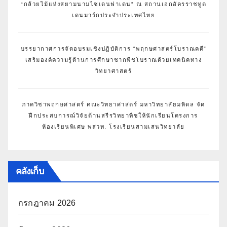
“กล้วยไม้แห่งสยามนามไซเดนฟาเดน” ณ สถานเอกอัครราชทูต
เดนมาร์กประจำประเทศไทย
บรรยากาศการจัดอบรมเชิงปฏิบัติการ “พฤกษศาสตร์โบราณคดี”
เสริมองค์ความรู้ด้านการศึกษาซากพืชโบราณด้วยเทคนิคทาง
วิทยาศาสตร์
ภาควิชาพฤกษศาสตร์ คณะวิทยาศาสตร์ มหาวิทยาลัยมหิดล จัด
ฝึกประสบการณ์วิจัยด้านสรีรวิทยาพืชให้นักเรียนโครงการ
ห้องเรียนพิเศษ พสวท. โรงเรียนสามเสนวิทยาลัย
คลังเก็บ
กรกฎาคม 2026