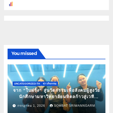
You missed
UNCATEGORIZED-TH
ข่าวกิจกรรม
จาก “ใบฝรั่ง” สู่นวัตกรรมเพื่อสังคมผู้สูงวัย
นักศึกษามหาวิทยาลัยมหิดลก้าวสู่เวที
Pitching ระดับนานาชาติ ในงาน World
กรกฎาคม 1, 2026
SOMBAT SRIWANNGARM
Spa & Well-being Congress 2026