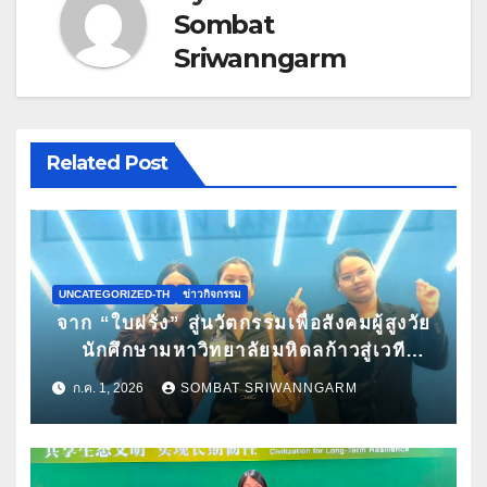
Sombat
Sriwanngarm
Related Post
UNCATEGORIZED-TH
ข่าวกิจกรรม
จาก “ใบฝรั่ง” สู่นวัตกรรมเพื่อสังคมผู้สูงวัย
นักศึกษามหาวิทยาลัยมหิดลก้าวสู่เวที
Pitching ระดับนานาชาติ ในงาน World
ก.ค. 1, 2026
SOMBAT SRIWANNGARM
Spa & Well-being Congress 2026