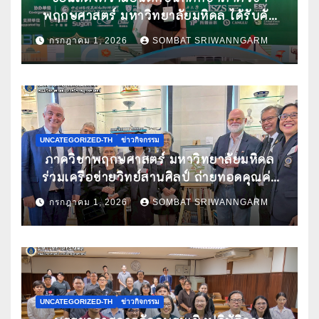
พฤกษศาสตร์ มหาวิทยาลัยมหิดล ได้รับคัด
เลือกนำเสนอผลงานวิจัยในการประชุม
กรกฎาคม 1, 2026
SOMBAT SRIWANNGARM
วิชาการนานาชาติ ATBC 2026 พร้อมรับ
ทุนสนับสนุนการเข้าร่วมประชุม
UNCATEGORIZED-TH
ข่าวกิจกรรม
ภาควิชาพฤกษศาสตร์ มหาวิทยาลัยมหิดล
ร่วมเครือข่ายวิทย์สานศิลป์ ถ่ายทอดคุณค่า
กล้วยไม้ไทยผ่านงานศิลปะ ในนิทรรศการ
กรกฎาคม 1, 2026
SOMBAT SRIWANNGARM
“กล้วยไม้แห่งสยามนามไซเดนฟาเดน” ณ
สถานเอกอัครราชทูตเดนมาร์กประจำ
ประเทศไทย
UNCATEGORIZED-TH
ข่าวกิจกรรม