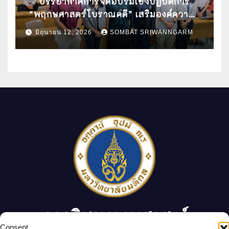
บรรยากาศการจัดอบรมเชิงปฏิบัติการ
“พฤกษศาสตร์โบราณคดี” เสริมองค์ความรู้
ด้านการศึกษาซากพืชโบราณด้วยเทคนิคทาง
มิถุนายน 12, 2026
SOMBAT SRIWANNGARM
วิทยาศาสตร์
ภาควิชาพฤกษศาสตร์
 Consent