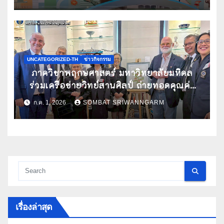
วิชาการนานาชาติ ATBC 2026 พร้อมรับทุน
สนับสนุนการเข้าร่วมประชุม
UNCATEGORIZED-TH
ข่าวกิจกรรม
ภาควิชาพฤกษศาสตร์ มหาวิทยาลัยมหิดล
ร่วมเครือข่ายวิทย์สานศิลป์ ถ่ายทอดคุณค่า
กล้วยไม้ไทยผ่านงานศิลปะ ในนิทรรศการ
ก.ค. 1, 2026
SOMBAT SRIWANNGARM
“กล้วยไม้แห่งสยามนามไซเดนฟาเดน” ณ
สถานเอกอัครราชทูตเดนมาร์กประจำ
ประเทศไทย
เรื่องล่าสุด