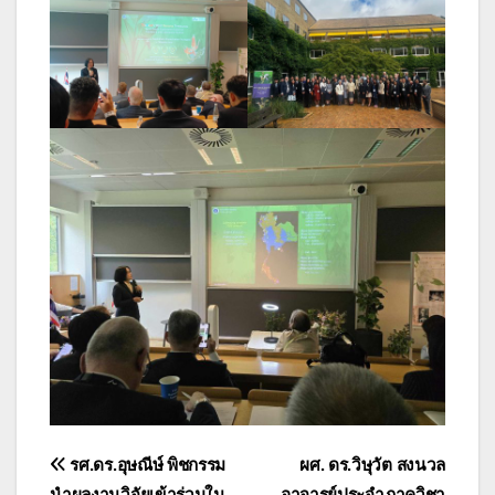
แนะแนว
รศ.ดร.อุษณีษ์ พิชกรรม
ผศ. ดร.วิษุวัต สงนวล
นำผลงานวิจัยเข้าร่วมใน
อาจารย์ประจำภาควิชา