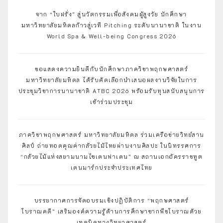
จาก “ใบฝรั่ง” สู่นวัตกรรมเพื่อสังคมผู้สูงวัย นักศึกษา
มหาวิทยาลัยมหิดลก้าวสู่เวที Pitching ระดับนานาชาติ ในงาน
World Spa & Well-being Congress 2026
ขอแสดงความยินดีกับนักศึกษาภาควิชาพฤกษศาสตร์
มหาวิทยาลัยมหิดล ได้รับคัดเลือกนำเสนอผลงานวิจัยในการ
ประชุมวิชาการนานาชาติ ATBC 2026 พร้อมรับทุนสนับสนุนการ
เข้าร่วมประชุม
ภาควิชาพฤกษศาสตร์ มหาวิทยาลัยมหิดล ร่วมเครือข่ายวิทย์สาน
ศิลป์ ถ่ายทอดคุณค่ากล้วยไม้ไทยผ่านงานศิลปะ ในนิทรรศการ
“กล้วยไม้แห่งสยามนามไซเดนฟาเดน” ณ สถานเอกอัครราชทูต
เดนมาร์กประจำประเทศไทย
บรรยากาศการจัดอบรมเชิงปฏิบัติการ “พฤกษศาสตร์
โบราณคดี” เสริมองค์ความรู้ด้านการศึกษาซากพืชโบราณด้วย
เทคนิคทางวิทยาศาสตร์