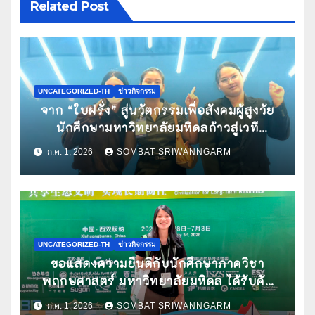
Related Post
UNCATEGORIZED-TH
ข่าวกิจกรรม
จาก “ใบฝรั่ง” สู่นวัตกรรมเพื่อสังคมผู้สูงวัย
นักศึกษามหาวิทยาลัยมหิดลก้าวสู่เวที
Pitching ระดับนานาชาติ ในงาน World
ก.ค. 1, 2026
SOMBAT SRIWANNGARM
Spa & Well-being Congress 2026
UNCATEGORIZED-TH
ข่าวกิจกรรม
ขอแสดงความยินดีกับนักศึกษาภาควิชา
พฤกษศาสตร์ มหาวิทยาลัยมหิดล ได้รับคัด
เลือกนำเสนอผลงานวิจัยในการประชุม
ก.ค. 1, 2026
SOMBAT SRIWANNGARM