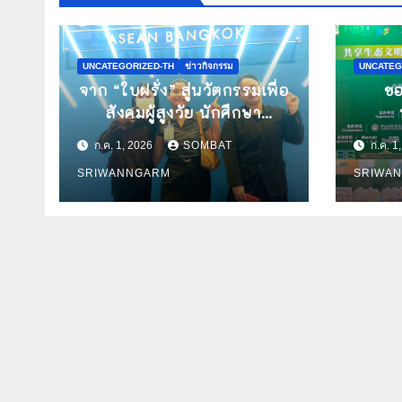
UNCATEGORIZED-TH
ข่าวกิจกรรม
UNCATEG
จาก “ใบฝรั่ง” สู่นวัตกรรมเพื่อ
ขอ
สังคมผู้สูงวัย นักศึกษา
มหาวิทยาลัยมหิดลก้าวสู่เวที
พฤกษ
ก.ค. 1, 2026
SOMBAT
ก.ค. 1
Pitching ระดับนานาชาติ ใน
มหิดล
SRIWANNGARM
SRIWA
งาน World Spa & Well-
ผลง
being Congress 2026
วิช
2026
ก