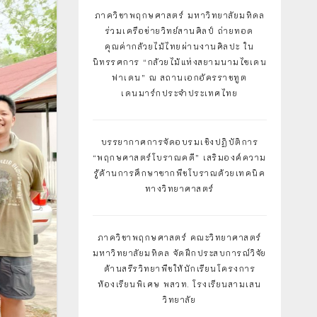
ภาควิชาพฤกษศาสตร์ มหาวิทยาลัยมหิดล
ร่วมเครือข่ายวิทย์สานศิลป์ ถ่ายทอด
คุณค่ากล้วยไม้ไทยผ่านงานศิลปะ ใน
นิทรรศการ “กล้วยไม้แห่งสยามนามไซเดน
ฟาเดน” ณ สถานเอกอัครราชทูต
เดนมาร์กประจำประเทศไทย
บรรยากาศการจัดอบรมเชิงปฏิบัติการ
“พฤกษศาสตร์โบราณคดี” เสริมองค์ความ
รู้ด้านการศึกษาซากพืชโบราณด้วยเทคนิค
ทางวิทยาศาสตร์
ภาควิชาพฤกษศาสตร์ คณะวิทยาศาสตร์
มหาวิทยาลัยมหิดล จัดฝึกประสบการณ์วิจัย
ด้านสรีรวิทยาพืชให้นักเรียนโครงการ
ห้องเรียนพิเศษ พสวท. โรงเรียนสามเสน
วิทยาลัย