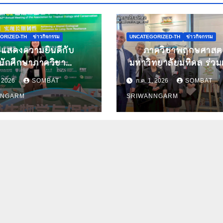
ORIZED-TH
ข่าวกิจกรรม
UNCATEGORIZED-TH
ข่าวกิจกรรม
แสดงความยินดีกับ
ภาควิชาพฤกษศาสตร
นักศึกษาภาควิชา
มหาวิทยาลัยมหิดล ร่วม
ศาสตร์ มหาวิทยาลัย
ข่ายวิทย์สานศิลป์ ถ่า
, 2026
SOMBAT
ก.ค. 1, 2026
SOMBAT
 ได้รับคัดเลือกนำเสนอ
คุณค่ากล้วยไม้ไทยผ่า
NNGARM
SRIWANNGARM
านวิจัยในการประชุม
ศิลปะ ในนิทรรศกา
าการนานาชาติ ATBC
“กล้วยไม้แห่งสยามนาม
 พร้อมรับทุนสนับสนุน
ฟาเดน” ณ สถาน
ารเข้าร่วมประชุม
เอกอัครราชทูตเดนมา
ประจำประเทศไทย