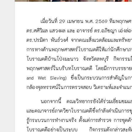
เมื่อวันที่ 29 เมษายน พ.ศ. 2569 ทีมพฤกษ
ดร.ศศิวิมล แสวงผล และ อาจารย์ ดร.อภิชญา เอ่งล
ดร.ปรมิตา พันธ์วงศ์ จากคณะสิ่งแวดล้อมและทรัพยา
การทางด้านพฤกษศาสตร์โบราณคดีให้แก่นักศึก
โบราณคดีบ้านโป่งมะนาว จังหวัดลพบุรี กิจกรรมในค
พฤกษศาสตร์ในบริบทโบราณคดี โดยมีการบรรยายและฝ
and Wet Sieving) ซึ่งเป็นกระบวนการสำคัญในก
กล้องจุลทรรศน์ในการตรวจสอบ วิเคราะห์และจำแนกช
นอกจากนี้ คณะวิทยากรยังได้ร่วมเยี่ยมชม
และคณาจารย์ภาควิชาโบราณคดีซึ่งกำลังดำเนินการขุ
รู้กระบวนการทำงานจริง ตั้งแต่การสำรวจ การขุดค
โบราณคดีอย่างเป็นระบบ กิจกรรมดังกล่าวสะท้อนใ