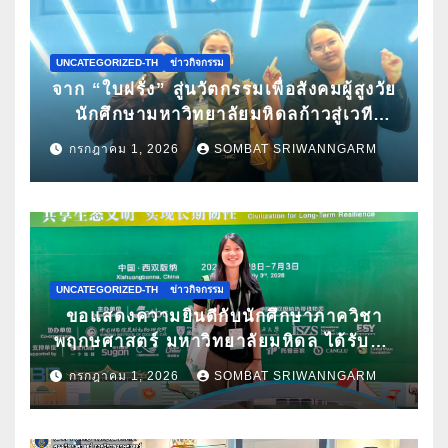
UNCATEGORIZED-TH
ข่าวกิจกรรม
จาก “ใบฝรั่ง” สู่นวัตกรรมเพื่อสังคมผู้สูงวัย
นักศึกษามหาวิทยาลัยมหิดลก้าวสู่เวที
Pitching ระดับนานาชาติ ในงาน World
กรกฎาคม 1, 2026
SOMBAT SRIWANNGARM
Spa & Well-being Congress 2026
UNCATEGORIZED-TH
ข่าวกิจกรรม
ขอแสดงความยินดีกับนักศึกษาภาควิชา
พฤกษศาสตร์ มหาวิทยาลัยมหิดล ได้รับคัด
เลือกนำเสนอผลงานวิจัยในการประชุม
กรกฎาคม 1, 2026
SOMBAT SRIWANNGARM
วิชาการนานาชาติ ATBC 2026 พร้อมรับ
ทุนสนับสนุนการเข้าร่วมประชุม