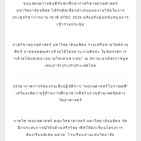
ขอแสดงความยินดีกับนักศึกษาภาควิชาพฤกษศาสตร์
มหาวิทยาลัยมหิดล ได้รับคัดเลือกนำเสนอผลงานวิจัยในการ
ประชุมวิชาการนานาชาติ ATBC 2026 พร้อมรับทุนสนับสนุนการ
เข้าร่วมประชุม
ภาควิชาพฤกษศาสตร์ มหาวิทยาลัยมหิดล ร่วมเครือข่ายวิทย์สาน
ศิลป์ ถ่ายทอดคุณค่ากล้วยไม้ไทยผ่านงานศิลปะ ในนิทรรศการ
“กล้วยไม้แห่งสยามนามไซเดนฟาเดน” ณ สถานเอกอัครราชทูต
เดนมาร์กประจำประเทศไทย
บรรยากาศการจัดอบรมเชิงปฏิบัติการ “พฤกษศาสตร์โบราณคดี”
เสริมองค์ความรู้ด้านการศึกษาซากพืชโบราณด้วยเทคนิคทาง
วิทยาศาสตร์
ภาควิชาพฤกษศาสตร์ คณะวิทยาศาสตร์ มหาวิทยาลัยมหิดล จัด
ฝึกประสบการณ์วิจัยด้านสรีรวิทยาพืชให้นักเรียนโครงการ
ห้องเรียนพิเศษ พสวท. โรงเรียนสามเสนวิทยาลัย