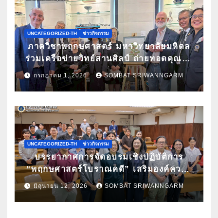
UNCATEGORIZED-TH
ข่าวกิจกรรม
ภาควิชาพฤกษศาสตร์ มหาวิทยาลัยมหิดล
ร่วมเครือข่ายวิทย์สานศิลป์ ถ่ายทอดคุณค่า
กล้วยไม้ไทยผ่านงานศิลปะ ในนิทรรศการ
กรกฎาคม 1, 2026
SOMBAT SRIWANNGARM
“กล้วยไม้แห่งสยามนามไซเดนฟาเดน” ณ
สถานเอกอัครราชทูตเดนมาร์กประจำ
ประเทศไทย
UNCATEGORIZED-TH
ข่าวกิจกรรม
บรรยากาศการจัดอบรมเชิงปฏิบัติการ
“พฤกษศาสตร์โบราณคดี” เสริมองค์ความ
รู้ด้านการศึกษาซากพืชโบราณด้วยเทคนิค
มิถุนายน 12, 2026
SOMBAT SRIWANNGARM
ทางวิทยาศาสตร์