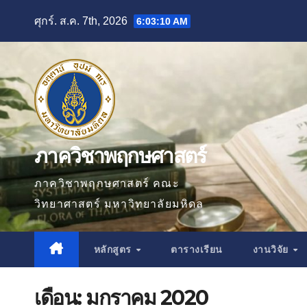
Skip
ศุกร์. ส.ค. 7th, 2026
6:03:11 AM
to
content
ภาควิชาพฤกษศาสตร์
ภาควิชาพฤกษศาสตร์ คณะ
วิทยาศาสตร์ มหาวิทยาลัยมหิดล
หลักสูตร
ตารางเรียน
งานวิจัย
เดือน:
มกราคม 2020