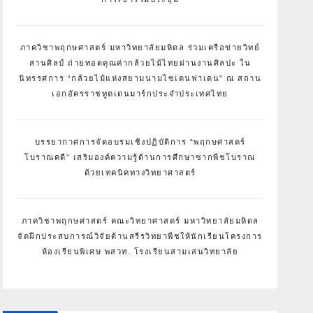
ภาควิชาพฤกษศาสตร์ มหาวิทยาลัยมหิดล ร่วมเครือข่ายวิทย์
สานศิลป์ ถ่ายทอดคุณค่ากล้วยไม้ไทยผ่านงานศิลปะ ใน
นิทรรศการ “กล้วยไม้แห่งสยามนามไซเดนฟาเดน” ณ สถาน
เอกอัครราชทูตเดนมาร์กประจำประเทศไทย
บรรยากาศการจัดอบรมเชิงปฏิบัติการ “พฤกษศาสตร์
โบราณคดี” เสริมองค์ความรู้ด้านการศึกษาซากพืชโบราณ
ด้วยเทคนิคทางวิทยาศาสตร์
ภาควิชาพฤกษศาสตร์ คณะวิทยาศาสตร์ มหาวิทยาลัยมหิดล
จัดฝึกประสบการณ์วิจัยด้านสรีรวิทยาพืชให้นักเรียนโครงการ
ห้องเรียนพิเศษ พสวท. โรงเรียนสามเสนวิทยาลัย