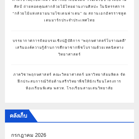
ศิลป์ ถ่ายทอดคุณค่ากล้วยไม้ไทยผ่านงานศิลปะ ในนิทรรศการ
“กล้วยไม้แห่งสยามนามไซเดนฟาเดน” ณ สถานเอกอัครราชทูต
เดนมาร์กประจำประเทศไทย
บรรยากาศการจัดอบรมเชิงปฏิบัติการ “พฤกษศาสตร์โบราณคดี”
เสริมองค์ความรู้ด้านการศึกษาซากพืชโบราณด้วยเทคนิคทาง
วิทยาศาสตร์
ภาควิชาพฤกษศาสตร์ คณะวิทยาศาสตร์ มหาวิทยาลัยมหิดล จัด
ฝึกประสบการณ์วิจัยด้านสรีรวิทยาพืชให้นักเรียนโครงการ
ห้องเรียนพิเศษ พสวท. โรงเรียนสามเสนวิทยาลัย
คลังเก็บ
กรกฎาคม 2026