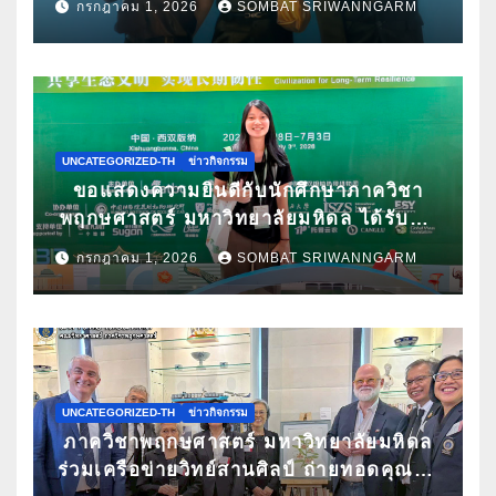
กรกฎาคม 1, 2026
SOMBAT SRIWANNGARM
Spa & Well-being Congress 2026
UNCATEGORIZED-TH
ข่าวกิจกรรม
ขอแสดงความยินดีกับนักศึกษาภาควิชา
พฤกษศาสตร์ มหาวิทยาลัยมหิดล ได้รับคัด
เลือกนำเสนอผลงานวิจัยในการประชุม
กรกฎาคม 1, 2026
SOMBAT SRIWANNGARM
วิชาการนานาชาติ ATBC 2026 พร้อมรับ
ทุนสนับสนุนการเข้าร่วมประชุม
UNCATEGORIZED-TH
ข่าวกิจกรรม
ภาควิชาพฤกษศาสตร์ มหาวิทยาลัยมหิดล
ร่วมเครือข่ายวิทย์สานศิลป์ ถ่ายทอดคุณค่า