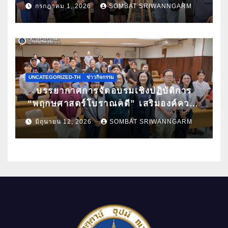
กล้วยไม้ไทยผ่านงานศิลปะ ในนิทรรศการ
กรกฎาคม 1, 2026
SOMBAT SRIWANNGARM
“กล้วยไม้แห่งสยามนามไซเดนฟาเดน” ณ
สถานเอกอัครราชทูตเดนมาร์กประจำ
ประเทศไทย
UNCATEGORIZED-TH
ข่าวกิจกรรม
บรรยากาศการจัดอบรมเชิงปฏิบัติการ
“พฤกษศาสตร์โบราณคดี” เสริมองค์ความ
รู้ด้านการศึกษาซากพืชโบราณด้วยเทคนิค
มิถุนายน 12, 2026
SOMBAT SRIWANNGARM
ทางวิทยาศาสตร์