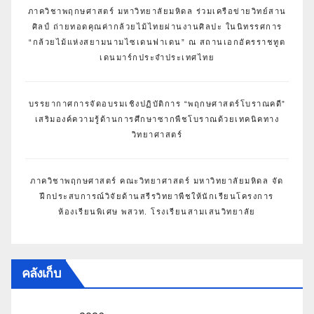
ภาควิชาพฤกษศาสตร์ มหาวิทยาลัยมหิดล ร่วมเครือข่ายวิทย์สาน
ศิลป์ ถ่ายทอดคุณค่ากล้วยไม้ไทยผ่านงานศิลปะ ในนิทรรศการ
“กล้วยไม้แห่งสยามนามไซเดนฟาเดน” ณ สถานเอกอัครราชทูต
เดนมาร์กประจำประเทศไทย
บรรยากาศการจัดอบรมเชิงปฏิบัติการ “พฤกษศาสตร์โบราณคดี”
เสริมองค์ความรู้ด้านการศึกษาซากพืชโบราณด้วยเทคนิคทาง
วิทยาศาสตร์
ภาควิชาพฤกษศาสตร์ คณะวิทยาศาสตร์ มหาวิทยาลัยมหิดล จัด
ฝึกประสบการณ์วิจัยด้านสรีรวิทยาพืชให้นักเรียนโครงการ
ห้องเรียนพิเศษ พสวท. โรงเรียนสามเสนวิทยาลัย
คลังเก็บ