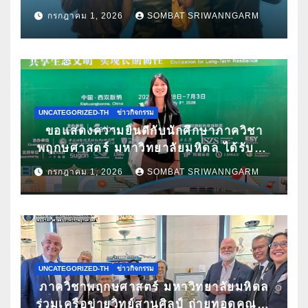
Pitching ระดับนานาชาติ ในงาน World
กรกฎาคม 1, 2026
SOMBAT SRIWANNGARM
Spa & Well-being Congress 2026
UNCATEGORIZED-TH
ข่าวกิจกรรม
ขอแสดงความยินดีกับนักศึกษาภาควิชา
พฤกษศาสตร์ มหาวิทยาลัยมหิดล ได้รับคัด
เลือกนำเสนอผลงานวิจัยในการประชุม
กรกฎาคม 1, 2026
SOMBAT SRIWANNGARM
วิชาการนานาชาติ ATBC 2026 พร้อมรับ
ทุนสนับสนุนการเข้าร่วมประชุม
UNCATEGORIZED-TH
ข่าวกิจกรรม
ภาควิชาพฤกษศาสตร์ มหาวิทยาลัยมหิดล
ร่วมเครือข่ายวิทย์สานศิลป์ ถ่ายทอดคุณค่า