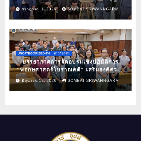
กล้วยไม้ไทยผ่านงานศิลปะ ในนิทรรศการ
กรกฎาคม 1, 2026
SOMBAT SRIWANNGARM
“กล้วยไม้แห่งสยามนามไซเดนฟาเดน” ณ
สถานเอกอัครราชทูตเดนมาร์กประจำ
ประเทศไทย
UNCATEGORIZED-TH
ข่าวกิจกรรม
บรรยากาศการจัดอบรมเชิงปฏิบัติการ
“พฤกษศาสตร์โบราณคดี” เสริมองค์ความ
รู้ด้านการศึกษาซากพืชโบราณด้วยเทคนิค
มิถุนายน 12, 2026
SOMBAT SRIWANNGARM
ทางวิทยาศาสตร์