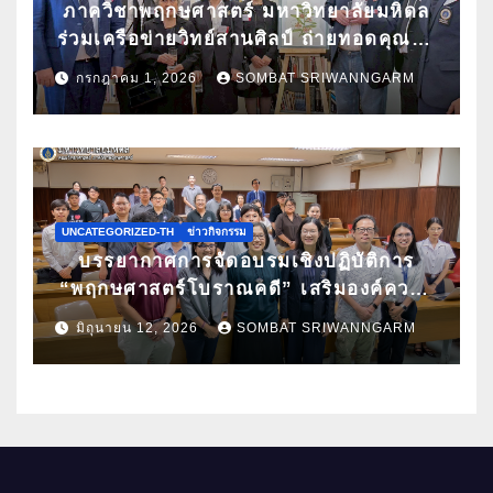
ภาควิชาพฤกษศาสตร์ มหาวิทยาลัยมหิดล
ร่วมเครือข่ายวิทย์สานศิลป์ ถ่ายทอดคุณค่า
กล้วยไม้ไทยผ่านงานศิลปะ ในนิทรรศการ
กรกฎาคม 1, 2026
SOMBAT SRIWANNGARM
“กล้วยไม้แห่งสยามนามไซเดนฟาเดน” ณ
สถานเอกอัครราชทูตเดนมาร์กประจำ
ประเทศไทย
UNCATEGORIZED-TH
ข่าวกิจกรรม
บรรยากาศการจัดอบรมเชิงปฏิบัติการ
“พฤกษศาสตร์โบราณคดี” เสริมองค์ความ
รู้ด้านการศึกษาซากพืชโบราณด้วยเทคนิค
มิถุนายน 12, 2026
SOMBAT SRIWANNGARM
ทางวิทยาศาสตร์