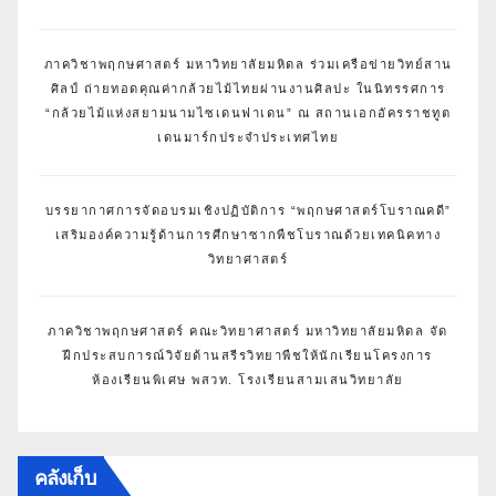
ภาควิชาพฤกษศาสตร์ มหาวิทยาลัยมหิดล ร่วมเครือข่ายวิทย์สาน
ศิลป์ ถ่ายทอดคุณค่ากล้วยไม้ไทยผ่านงานศิลปะ ในนิทรรศการ
“กล้วยไม้แห่งสยามนามไซเดนฟาเดน” ณ สถานเอกอัครราชทูต
เดนมาร์กประจำประเทศไทย
บรรยากาศการจัดอบรมเชิงปฏิบัติการ “พฤกษศาสตร์โบราณคดี”
เสริมองค์ความรู้ด้านการศึกษาซากพืชโบราณด้วยเทคนิคทาง
วิทยาศาสตร์
ภาควิชาพฤกษศาสตร์ คณะวิทยาศาสตร์ มหาวิทยาลัยมหิดล จัด
ฝึกประสบการณ์วิจัยด้านสรีรวิทยาพืชให้นักเรียนโครงการ
ห้องเรียนพิเศษ พสวท. โรงเรียนสามเสนวิทยาลัย
คลังเก็บ